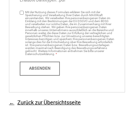
Erlaubte Dateitypen: .pdf
Mit der Nutzung dieses Formulars erklären Sie sich mit der
Speicherung und Verarbeitung Ihrer Daten durch MAXIKraft
einverstanden. Wir verarbeiten Ihre personenbezogenen Daten im
Einklang mit den Bestimmungen der EU-DSGVO und dem BDSG
und verarbeiten nur solche Daten, die im Zusammenhang mit Ihrer
Bewerbung stehen. Wir geben Ihre personenbezogenen Daten
innerhalb unseres Unternehmens ausschließlich an die Bereiche und
Personen weiter, die diese Daten zur Erfüllung der vertraglichen und
gesetzlichen Pflichten bzw. zur Umsetzung unseres berechtigten
Interesses benötigen und speichern Ihre personenbezogenen Daten
solange dies für die Entscheidung über Ihre Bewerbung erforderlich
ist. Ihre personenbezogenen Daten bzw. Bewerbungsunterlagen
werden maximal nach Beendigung des Bewerbungsverfahrens
gelöscht. Weitere Informationen entnehmen Sie bitte unserer
Datenschutzerklärung.
*
Zurück zur Übersichtsseite