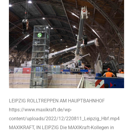
LEIPZIG ROLLTREPPEN AM HAUPTBAHNHOF
https://www.maxikraft.de/wp-
content/uploads/2022/12/220811_Leipzig_Hbf.mp4
MAXIKRAFT, IN LEIPZIG Die MAXIKraft-Kollegen in