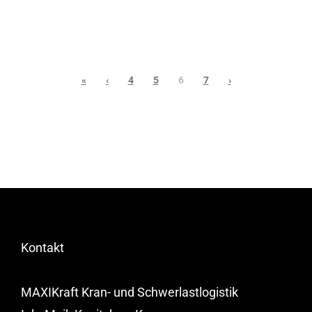
«
‹
4
5
6
7
›
Kontakt
MAXIKraft Kran- und Schwerlastlogistik